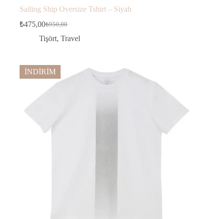
Sailing Ship Oversize Tshirt – Siyah
₺
475,00
₺
950,00
Orijinal
Şu
fiyat:
andaki
Tişört
,
Travel
fiyat:
₺950,00.
₺475,00.
İNDİRİM