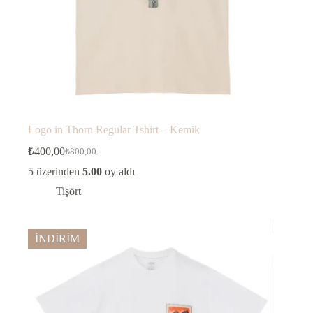
Logo in Thorn Regular Tshirt – Kemik
₺
400,00
₺
800,00
Orijinal
Şu
fiyat:
andaki
5 üzerinden
5.00
oy aldı
fiyat:
₺800,00.
Tişört
₺400,00.
İNDİRİM