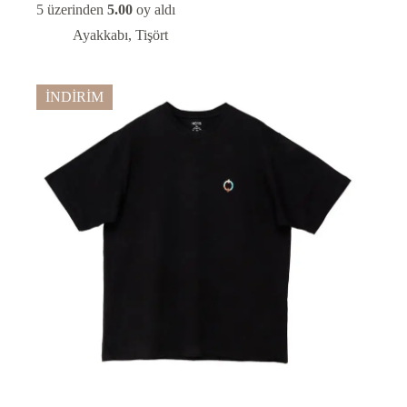
fiyat:
andaki
5 üzerinden
5.00
oy aldı
fiyat:
₺845,00.
Ayakkabı
,
Tişört
₺422,50.
İNDİRİM